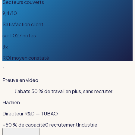
Secteurs couverts
9,4/10
Satisfaction client
sur 1 027 notes
3x
ROI moyen constaté
“
Preuve en vidéo
J'abats
50 % de travail en plus
, sans recruter.
Hadrien
Directeur R&D
—
TUBAO
+50 % de capacité
0 recrutement
Industrie