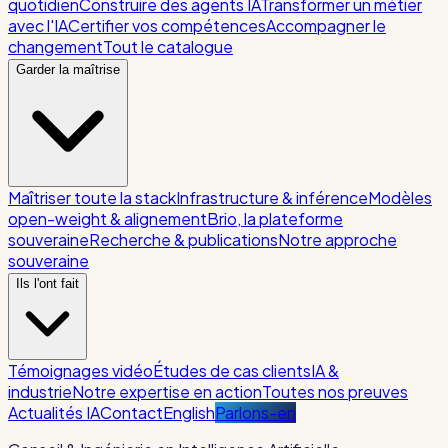
quotidien
Construire des agents IA
Transformer un métier
avec l'IA
Certifier vos compétences
Accompagner le
changement
Tout le catalogue
Garder la maîtrise
Maîtriser toute la stack
Infrastructure & inférence
Modèles
open-weight & alignement
Brio, la plateforme
souveraine
Recherche & publications
Notre approche
souveraine
Ils l'ont fait
Témoignages vidéo
Études de cas clients
IA &
industrie
Notre expertise en action
Toutes nos preuves
Actualités IA
Contact
English
Parlons-en