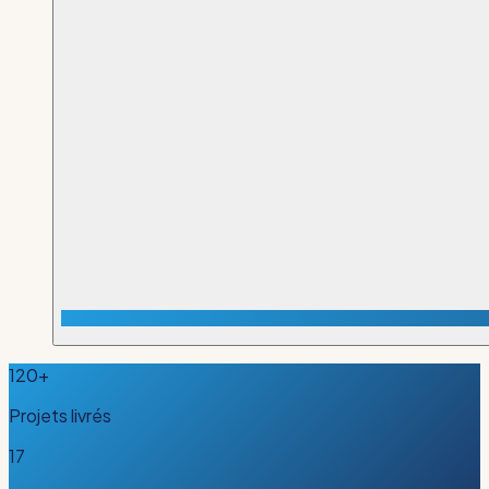
120+
Projets livrés
17