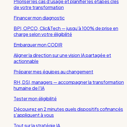
Prioriser les cas d'usage et planifier les étapes clés
de votre transformation
Financer mon diagnostic
BPI, OPCO, Clic&Tech — jusqu'à 100% de prise en
charge selon votre éligibilité
Embarquer mon CODIR
Aligner la direction sur une vision IA partagée et
actionnable
Préparer mes équipes au changement
RH, DSI, managers — accompagner la transformation
humaine de l'IA
Tester mon éligibilité
Découvrez en 2 minutes quels dispositifs cofinancés
s'appliquent à vous
Tout sur la stratégie IA